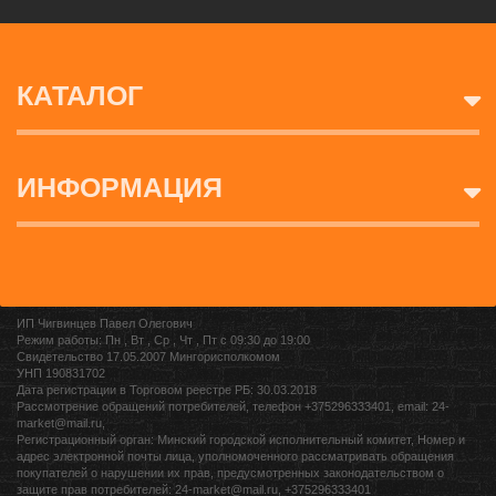
КАТАЛОГ
ИНФОРМАЦИЯ
ИП Чигвинцев Павел Олегович
Режим работы: Пн , Вт , Ср , Чт , Пт c 09:30 до 19:00
Свидетельство 17.05.2007 Мингорисполкомом
УНП 190831702
Дата регистрации в Торговом реестре РБ: 30.03.2018
Рассмотрение обращений потребителей, телефон +375296333401, email: 24-
market@mail.ru,
Регистрационный орган: Минский городской исполнительный комитет, Номер и
адрес электронной почты лица, уполномоченного рассматривать обращения
покупателей о нарушении их прав, предусмотренных законодательством о
защите прав потребителей: 24-market@mail.ru, +375296333401