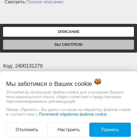
Смотреть
Полное описание:
ОПИСАНИЕ
ВЫ СМОТРЕЛИ
Код: 2400131279
Основные
Мы заботимся о Ваших
cookie
Диаметр наружный (мм)
305
24-market.by использует файлы cookie для улучшения Вашего
пользовательского опыта, сбора статистики и представления
Диаметр посадочного отверстия (мм)
30
персонализированных рекомендаций.
Ширина (мм)
130
Нажав «Принять», Вы даете согласие на обработку файлов cookie
в соответствии с
Политикой обработки файлов cookie
.
Изображение товара и комплектация могут
Отклонить
Настроить
Принять
отличаться. Смотреть
Полное описание: