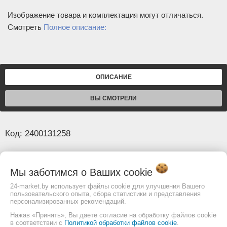
Изображение товара и комплектация могут отличаться.
Смотреть
Полное описание:
ОПИСАНИЕ
ВЫ СМОТРЕЛИ
Код: 2400131258
Основные
Мы заботимся о Ваших
cookie
Диагональ (мм)
500
24-market.by использует файлы cookie для улучшения Вашего
Межцентровое расстояние посадочных
58
пользовательского опыта, сбора статистики и представления
персонализированных рекомендаций.
Размер посадочных отверстий для
12*18;15,5
Нажав «Принять», Вы даете согласие на обработку файлов cookie
адаптера (мм)
в соответствии с
Политикой обработки файлов cookie
.