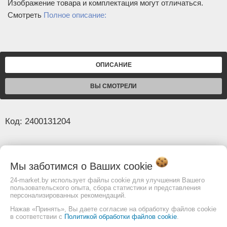
Изображение товара и комплектация могут отличаться.
Смотреть
Полное описание:
ОПИСАНИЕ
ВЫ СМОТРЕЛИ
Код: 2400131204
Основные
Диагональ (мм)
332
Мы заботимся о Ваших
cookie
Размер посадочных отверстий для адаптера
24-market.by использует файлы cookie для улучшения Вашего
8,4x6,8
пользовательского опыта, сбора статистики и представления
(мм)
персонализированных рекомендаций.
Размер центрального отверстия (мм)
8,2
Нажав «Принять», Вы даете согласие на обработку файлов cookie
в соответствии с
Политикой обработки файлов cookie
.
Межцентровое расстояние посадочных