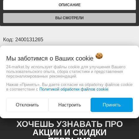
ОПИСАНИЕ
ВЫ СМОТРЕЛИ
Код: 2400131265
Основные
Мы заботимся о Ваших
cookie
24-market.by использует файлы cookie для улучшения Вашего
пользовательского опыта, сбора статистики и представления
Изображение товара и комплектация могут
персонализированных рекомендаций.
отличаться. Смотреть
Полное описание:
Нажав «Принять», Вы даете согласие на обработку файлов cookie
в соответствии с
Политикой обработки файлов cookie
.
Отклонить
Настроить
Принять
ХОЧЕШЬ УЗНАВАТЬ ПРО
АКЦИИ И СКИДКИ