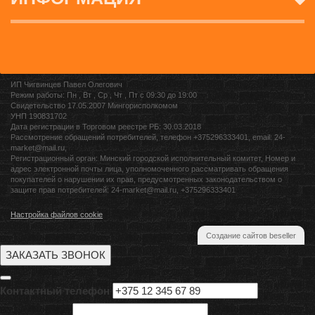
ИП Чигвинцев Павел Олегович
Режим работы: Пн , Вт , Ср , Чт , Пт c 09:30 до 19:00
Свидетельство 17.05.2007 Мингорисполкомом
УНП 190831702
Дата регистрации в Торговом реестре РБ: 30.03.2018
Рассмотрение обращений потребителей, телефон +375296333401, email: 24-
market@mail.ru,
Регистрационный орган: Минский городской исполнительный комитет, Номер и
адрес электронной почты лица, уполномоченного рассматривать обращения
покупателей о нарушении их прав, предусмотренных законодательством о
защите прав потребителей: 24-market@mail.ru, +375296333401
Настройка файлов cookie
Создание сайтов beseller
ЗАКАЗАТЬ ЗВОНОК
Контактный телефон