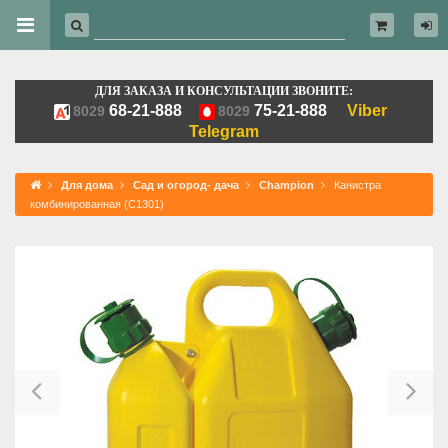
ДЛЯ ЗАКАЗА И КОНСУЛЬТАЦИИ ЗВОНИТЕ:
68-21-888
75-21-888
Viber
8029
8029
Telegram
Для дома
Сад и огород- дача
Champion
Канистра
комбинированная (C1301)
Previous
Ne