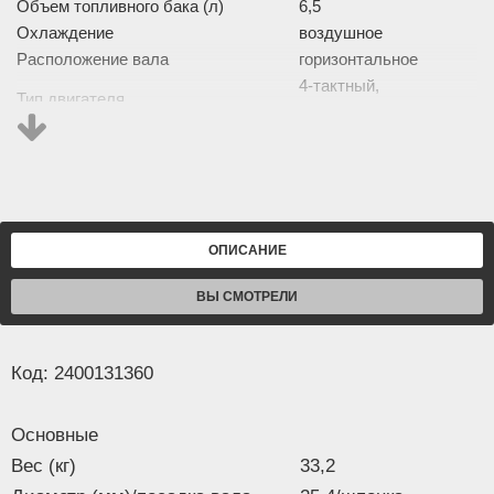
Объем топливного бака (л)
6,5
Охлаждение
воздушное
Расположение вала
горизонтальное
4-тактный,
Тип двигателя
одноцилиндровый
Электростартер
есть
Уровень звукового давления, (дБ)
90
Максимальные обороты без
3600
нагрузки, (об/мин)
Обороты холостого хода, (об/мин)
1400
ОПИСАНИЕ
Выход вала, (мм)
88,5
ВЫ СМОТРЕЛИ
Изображение товара и комплектация могут отличаться.
Смотреть
Полное описание:
Код: 2400131360
Основные
Вес (кг)
33,2