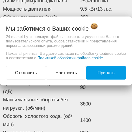
Диаметр (мм)/посадка вала
25,4/шпонка
Мощность двигателя
9,5 кВт/13 л.с.
Объем двигателя (см3)
389
Объем картера
1,1 л
Мы заботимся о Ваших
cookie
Объем топливного бака (л)
6,5
24-market.by использует файлы cookie для улучшения Вашего
пользовательского опыта, сбора статистики и представления
Охлаждение
воздушное
персонализированных рекомендаций.
Расположение вала
горизонтальное
Нажав «Принять», Вы даете согласие на обработку файлов cookie
в соответствии с
Политикой обработки файлов cookie
4-тактный,
.
Тип двигателя
одноцилиндровый
Отклонить
Настроить
Принять
Электростартер
есть
Уровень звукового давления,
90
(дБ)
Максимальные обороты без
3600
нагрузки, (об/мин)
Обороты холостого хода, (об/
1400
мин)