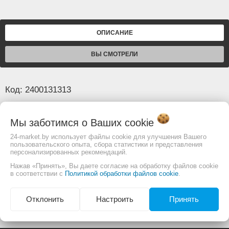
ОПИСАНИЕ
ВЫ СМОТРЕЛИ
Код: 2400131313
Основные
Мы заботимся о Ваших
cookie
Диаметр
100 мм
24-market.by использует файлы cookie для улучшения Вашего
пользовательского опыта, сбора статистики и представления
Материал
Металл
персонализированных рекомендаций.
Нажав «Принять», Вы даете согласие на обработку файлов cookie
в соответствии с
Политикой обработки файлов cookie
.
Изображение товара и комплектация могут
отличаться. Смотреть
Полное описание:
Отклонить
Настроить
Принять