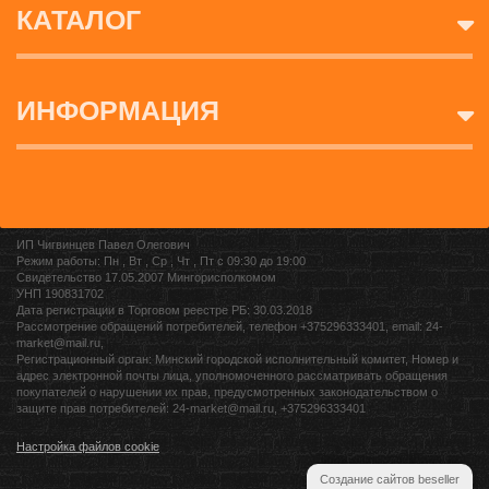
КАТАЛОГ
ИНФОРМАЦИЯ
ИП Чигвинцев Павел Олегович
Режим работы: Пн , Вт , Ср , Чт , Пт c 09:30 до 19:00
Свидетельство 17.05.2007 Мингорисполкомом
УНП 190831702
Дата регистрации в Торговом реестре РБ: 30.03.2018
Рассмотрение обращений потребителей, телефон +375296333401, email: 24-
market@mail.ru,
Регистрационный орган: Минский городской исполнительный комитет, Номер и
адрес электронной почты лица, уполномоченного рассматривать обращения
покупателей о нарушении их прав, предусмотренных законодательством о
защите прав потребителей: 24-market@mail.ru, +375296333401
Настройка файлов cookie
Создание сайтов beseller