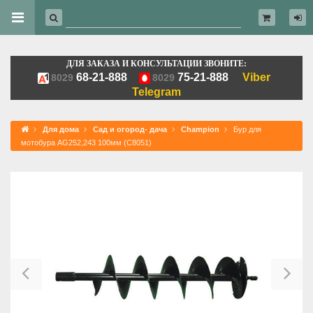
ДЛЯ ЗАКАЗА И КОНСУЛЬТАЦИИ ЗВОНИТЕ:
68-21-888
75-21-888
Viber
8029
8029
Telegram
Для дома
Сад и огород- дача
Champion
Бур для
мотобура AG252,243 100мм (C8051)
Previous
Ne