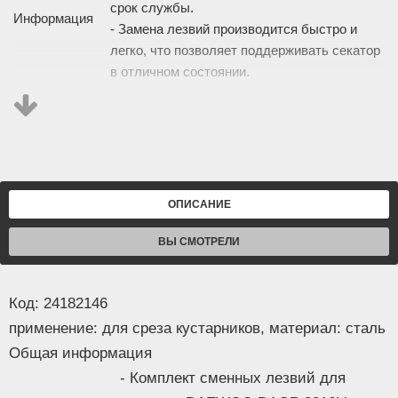
срок службы.
Информация
- Замена лезвий производится быстро и
легко, что позволяет поддерживать секатор
в отличном состоянии.
- Комплект включает в себя две лезвия для
полной замены и обеспечения эффективной
работы секатора.
Описание
Основные
Тип
лезвие для секатора
ОПИСАНИЕ
Применение
для среза кустарников
Назначение
секатор
ВЫ СМОТРЕЛИ
Материал
сталь
Количество в
2
Код: 24182146
комплекте
применение: для среза кустарников, материал: сталь
Совместимость
Daewoo Power DAGP 3216Li
Размеры и вес
Общая информация
Вес
0.06 кг
- Комплект сменных лезвий для