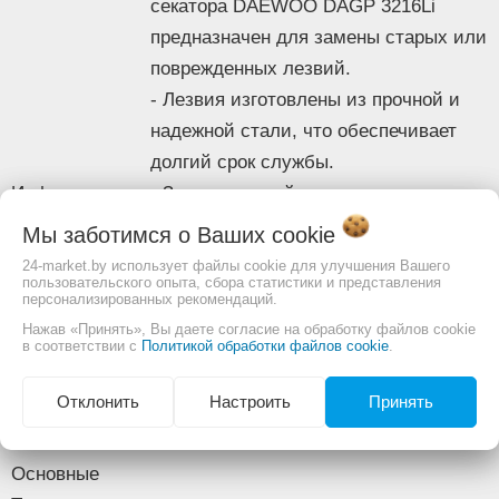
секатора DAEWOO DAGP 3216Li
Изображение товара и комплектация могут отличаться.
предназначен для замены старых или
Смотреть
Полное описание:
поврежденных лезвий.
- Лезвия изготовлены из прочной и
надежной стали, что обеспечивает
долгий срок службы.
Информация
- Замена лезвий производится
быстро и легко, что позволяет
Мы заботимся о Ваших
cookie
поддерживать секатор в отличном
24-market.by использует файлы cookie для улучшения Вашего
пользовательского опыта, сбора статистики и представления
состоянии.
персонализированных рекомендаций.
- Комплект включает в себя две
Нажав «Принять», Вы даете согласие на обработку файлов cookie
в соответствии с
Политикой обработки файлов cookie
.
лезвия для полной замены и
обеспечения эффективной работы
Отклонить
Настроить
Принять
секатора.
Описание
Основные