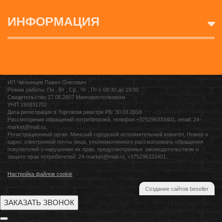
ИНФОРМАЦИЯ
ИП Чигвинцев Павел Олегович
Режим работы: Пн , Вт , Ср , Чт , Пт c 09:30 до 19:00
Свидетельство 17.05.2007 Мингорисполкомом
УНП 190831702
Дата регистрации в Торговом реестре РБ: 30.03.2018
Рассмотрение обращений потребителей, телефон +375296333401, email: 24-
market@mail.ru,
Регистрационный орган: Минский городской исполнительный комитет, Номер и
адрес электронной почты лица, уполномоченного рассматривать обращения
покупателей о нарушении их прав, предусмотренных законодательством о
защите прав потребителей: 24-market@mail.ru, +375296333401
Настройка файлов cookie
Создание сайтов beseller
ЗАКАЗАТЬ ЗВОНОК