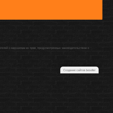
ателей о нарушении их прав, предусмотренных законодательством о
Создание сайтов beseller