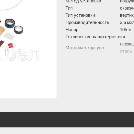
Метод установки
погру
Тип
скваж
Тип установки
верти
Производительность
3.6 м3
Напор
105 м
Технические характеристики
нержа
Материал корпуса
сталь
Мощность
920 Вт
Напряжение
220 В
Глубина погружения
75 м
Диаметр скважинного
76.2 м
насоса
Диаметр скважины
13 см
Диаметр разъема
1 "
соединения
Перекачиваемая вода
Качество воды
чистая
Температура
0 — 30