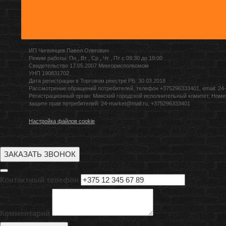
ИП Чигвинцев Павел Олегович
Режим работы: Пн , Вт , Ср , Чт , Пт c 09:30 до 19:00
Свидетельство 17.05.2007 Мингорисполкомом
УНП 190831702
Дата регистрации в Торговом реестре РБ: 30.03.2018
Рассмотрение обращений потребителей, телефон +375296333401, email: 24-
Регистрационный орган: Минский городской исполнительный комитет, Номе
защите прав потребителей: 24-market@mail.ru, +375296333401
Настройка файлов cookie
ЗАКАЗАТЬ ЗВОНОК
Контактный телефон
Комментарий