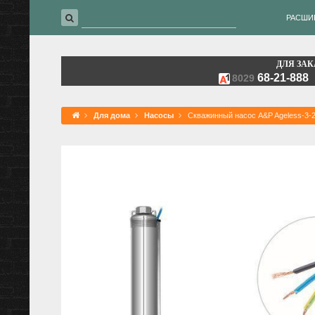
РАСШИ
ДЛЯ ЗАК
68-21-888
8029
Для дома
Насосы
Скважинный насос A&P Ageless-3-2