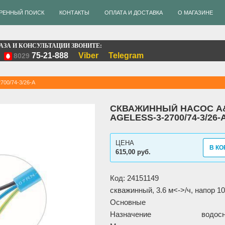
РЕННЫЙ ПОИСК
КОНТАКТЫ
ОПЛАТА И ДОСТАВКА
О МАГАЗИНЕ
АЗА И КОНСУЛЬТАЦИИ ЗВОНИТЕ:
75-21-888
Viber
Telegram
8029
700/74-3/26-A
СКВАЖИННЫЙ НАСОС A
AGELESS-3-2700/74-3/26-
ЦЕНА
В КО
615,00 руб.
Код: 24151149
скважинный, 3.6 м<->/ч, напор 1
Основные
Назначение
водос