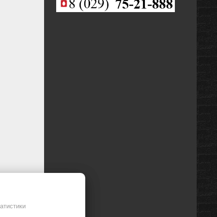
г (в
ке)
ация
ное
атистики