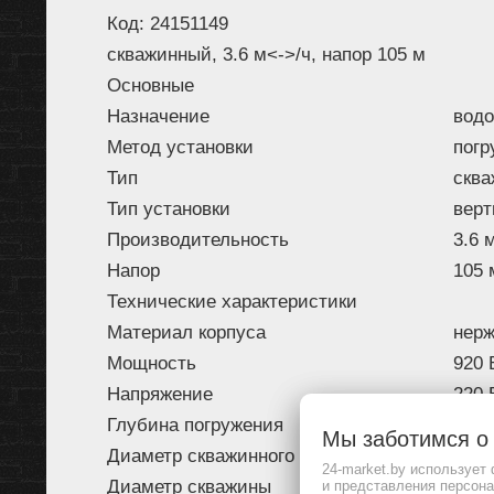
Код: 24151149
скважинный, 3.6 м<->/ч, напор 105 м
Основные
Назначение
вод
Метод установки
погр
Тип
скв
Тип установки
верт
Производительность
3.6 
Напор
105 
Технические характеристики
Материал корпуса
нер
Мощность
920 
Напряжение
220 
Глубина погружения
75 м
Мы заботимся 
Диаметр скважинного насоса
76.2
24-market.by использует
Диаметр скважины
13 с
и представления персон