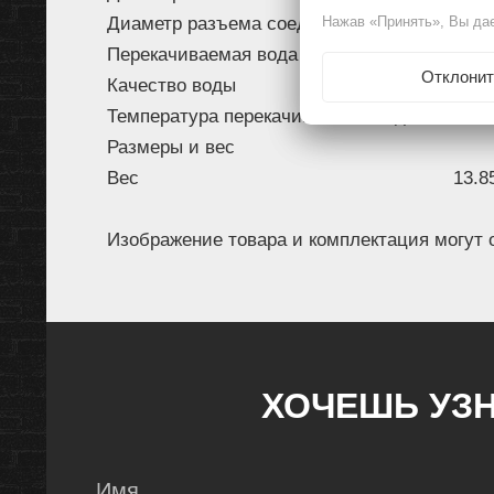
Диаметр разъема соединения
Нажав «Принять», Вы дае
1 "
Перекачиваемая вода
Отклонит
Качество воды
чист
Температура перекачиваемой жидкости
0 — 
Размеры и вес
Вес
13.8
Изображение товара и комплектация могут 
ХОЧЕШЬ УЗН