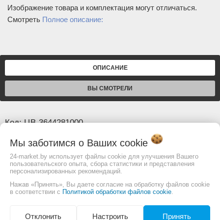
Изображение товара и комплектация могут отличаться.
Смотреть
Полное описание:
ОПИСАНИЕ
ВЫ СМОТРЕЛИ
Код: ЦВ-3644281000
макс. нагрузка 150кг
Мы заботимся о Ваших
cookie
Основные
24-market.by использует файлы cookie для улучшения Вашего
Страна производства
Россия
пользовательского опыта, сбора статистики и представления
персонализированных рекомендаций.
EAN
1236442810009
Нажав «Принять», Вы даете согласие на обработку файлов cookie
Код поставщика
ЦВ-3644281000
в соответствии с
Политикой обработки файлов cookie
.
Отклонить
Настроить
Принять
Изображение товара и комплектация могут