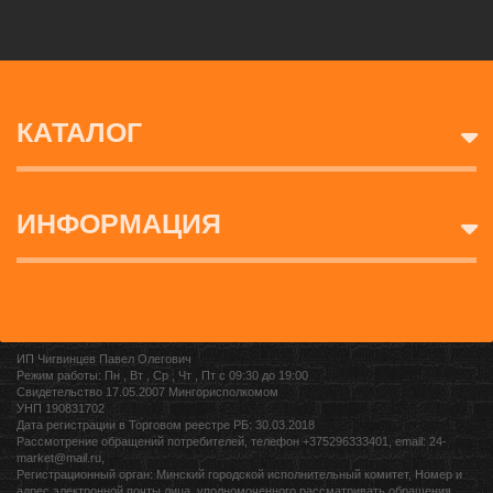
КАТАЛОГ
ИНФОРМАЦИЯ
ИП Чигвинцев Павел Олегович
Режим работы: Пн , Вт , Ср , Чт , Пт c 09:30 до 19:00
Свидетельство 17.05.2007 Мингорисполкомом
УНП 190831702
Дата регистрации в Торговом реестре РБ: 30.03.2018
Рассмотрение обращений потребителей, телефон +375296333401, email: 24-
market@mail.ru,
Регистрационный орган: Минский городской исполнительный комитет, Номер и
адрес электронной почты лица, уполномоченного рассматривать обращения