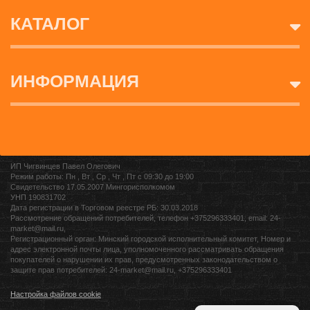
КАТАЛОГ
ИНФОРМАЦИЯ
ИП Чигвинцев Павел Олегович
Режим работы: Пн , Вт , Ср , Чт , Пт c 09:30 до 19:00
Свидетельство 17.05.2007 Мингорисполкомом
УНП 190831702
Дата регистрации в Торговом реестре РБ: 30.03.2018
Рассмотрение обращений потребителей, телефон +375296333401, email: 24-
market@mail.ru,
Регистрационный орган: Минский городской исполнительный комитет, Номер и
адрес электронной почты лица, уполномоченного рассматривать обращения
покупателей о нарушении их прав, предусмотренных законодательством о
защите прав потребителей: 24-market@mail.ru, +375296333401
Настройка файлов cookie