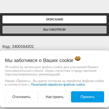
ОПИСАНИЕ
ВЫ СМОТРЕЛИ
Код: 2400164201
Мы заботимся о Ваших
cookie
Основные
Гарантия
12 месяцев
24-market.by использует файлы cookie для улучшения Вашего
пользовательского опыта, сбора статистики и представления
Страна производителя
ТАЙВАНЬ (КИТАЙ)
персонализированных рекомендаций.
Нажав «Принять», Вы даете согласие на обработку файлов cookie
в соответствии с
Политикой обработки файлов cookie
.
Изображение товара и комплектация могут
отличаться. Смотреть
Полное описание:
Отклонить
Настроить
Принять