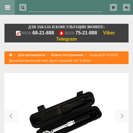
ДЛЯ ЗАКАЗА И КОНСУЛЬТАЦИИ ЗВОНИТЕ:
68-21-888
75-21-888
Viber
8029
8029
Telegram
Для автомобиля
Новое поступление
Licota AQP-N20030
Динамометрический ключ двухсторонний 1/4" 6-30Нм
Previous
Ne