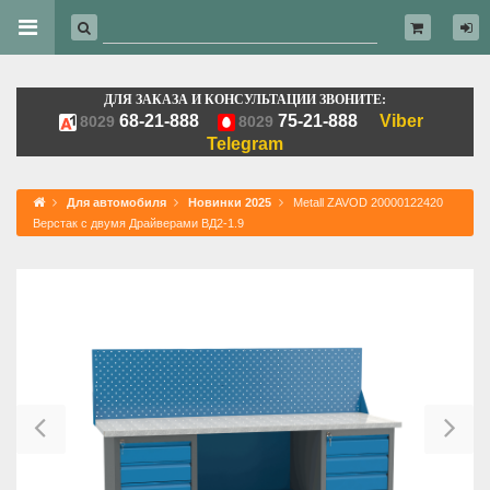
ДЛЯ ЗАКАЗА И КОНСУЛЬТАЦИИ ЗВОНИТЕ:
68-21-888
75-21-888
Viber
8029
8029
Telegram
Для автомобиля
Новинки 2025
Metall ZAVOD 20000122420
Верстак с двумя Драйверами ВД2-1.9
Previous
Ne