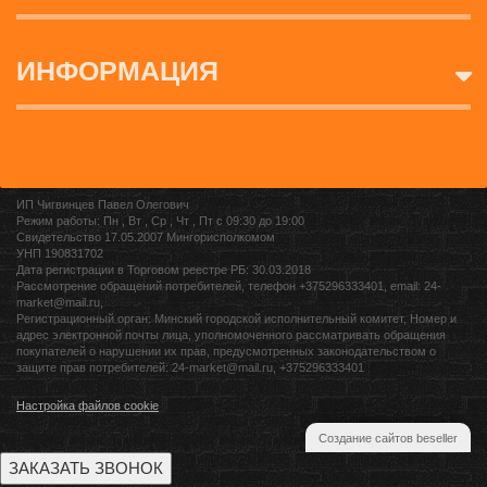
ИНФОРМАЦИЯ
ИП Чигвинцев Павел Олегович
Режим работы: Пн , Вт , Ср , Чт , Пт c 09:30 до 19:00
Свидетельство 17.05.2007 Мингорисполкомом
УНП 190831702
Дата регистрации в Торговом реестре РБ: 30.03.2018
Рассмотрение обращений потребителей, телефон +375296333401, email: 24-
market@mail.ru,
Регистрационный орган: Минский городской исполнительный комитет, Номер и
адрес электронной почты лица, уполномоченного рассматривать обращения
покупателей о нарушении их прав, предусмотренных законодательством о
защите прав потребителей: 24-market@mail.ru, +375296333401
Настройка файлов cookie
Создание сайтов beseller
ЗАКАЗАТЬ ЗВОНОК