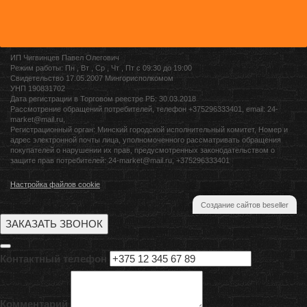
ИП Чигвинцев Павел Олегович
Режим работы: Пн , Вт , Ср , Чт , Пт c 09:30 до 19:00
Свидетельство 17.05.2007 Мингорисполкомом
УНП 190831702
Дата регистрации в Торговом реестре РБ: 30.03.2018
Рассмотрение обращений потребителей, телефон +375296333401, email: 24-
market@mail.ru,
Регистрационный орган: Минский городской исполнительный комитет, Номер и
адрес электронной почты лица, уполномоченного рассматривать обращения
покупателей о нарушении их прав, предусмотренных законодательством о
защите прав потребителей: 24-market@mail.ru, +375296333401
Настройка файлов cookie
Создание сайтов beseller
ЗАКАЗАТЬ ЗВОНОК
Контактный телефон
Комментарий