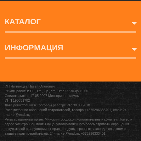
КАТАЛОГ
ИНФОРМАЦИЯ
ИП Чигвинцев Павел Олегович
Режим работы: Пн , Вт , Ср , Чт , Пт c 09:30 до 19:00
Свидетельство 17.05.2007 Мингорисполкомом
УНП 190831702
Дата регистрации в Торговом реестре РБ: 30.03.2018
Рассмотрение обращений потребителей, телефон +375296333401, email: 24-
market@mail.ru,
Регистрационный орган: Минский городской исполнительный комитет, Номер и
адрес электронной почты лица, уполномоченного рассматривать обращения
покупателей о нарушении их прав, предусмотренных законодательством о
защите прав потребителей: 24-market@mail.ru, +375296333401