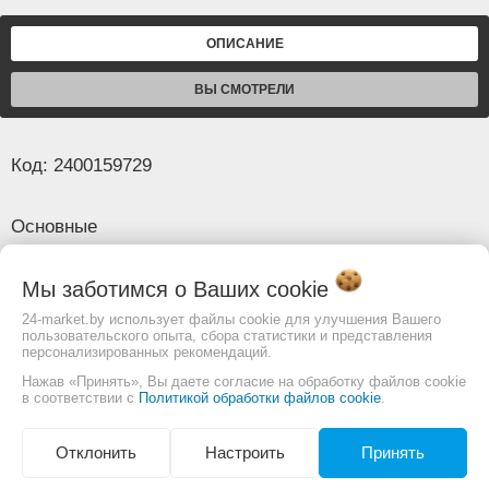
ОПИСАНИЕ
ВЫ СМОТРЕЛИ
Код: 2400159729
Основные
Страна производителя
Тайвань
Мы заботимся о Ваших
cookie
Изображение товара и комплектация могут
24-market.by использует файлы cookie для улучшения Вашего
пользовательского опыта, сбора статистики и представления
отличаться. Смотреть
Полное описание:
персонализированных рекомендаций.
ХАРАКТЕРИСТИКИ
Нажав «Принять», Вы даете согласие на обработку файлов cookie
в соответствии с
Политикой обработки файлов cookie
.
Артикул Производителя
2400159729
Отклонить
Настроить
Принять