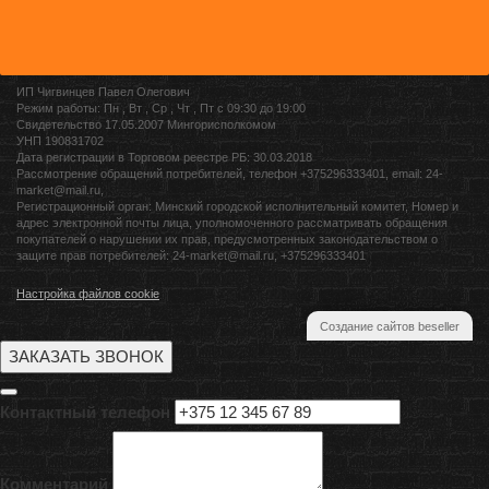
ИП Чигвинцев Павел Олегович
Режим работы: Пн , Вт , Ср , Чт , Пт c 09:30 до 19:00
Свидетельство 17.05.2007 Мингорисполкомом
УНП 190831702
Дата регистрации в Торговом реестре РБ: 30.03.2018
Рассмотрение обращений потребителей, телефон +375296333401, email: 24-
market@mail.ru,
Регистрационный орган: Минский городской исполнительный комитет, Номер и
адрес электронной почты лица, уполномоченного рассматривать обращения
покупателей о нарушении их прав, предусмотренных законодательством о
защите прав потребителей: 24-market@mail.ru, +375296333401
Настройка файлов cookie
Создание сайтов beseller
ЗАКАЗАТЬ ЗВОНОК
Контактный телефон
Комментарий