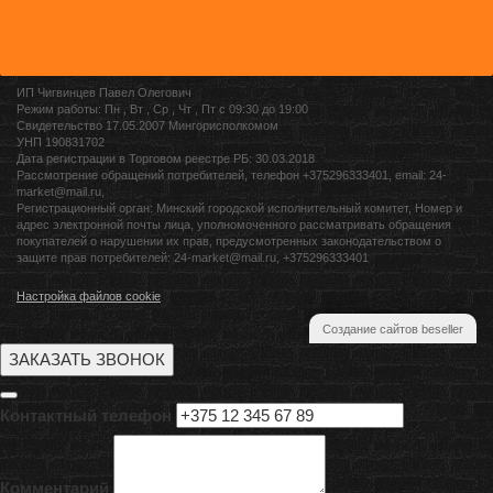
ИП Чигвинцев Павел Олегович
Режим работы: Пн , Вт , Ср , Чт , Пт c 09:30 до 19:00
Свидетельство 17.05.2007 Мингорисполкомом
УНП 190831702
Дата регистрации в Торговом реестре РБ: 30.03.2018
Рассмотрение обращений потребителей, телефон +375296333401, email: 24-
market@mail.ru,
Регистрационный орган: Минский городской исполнительный комитет, Номер и
адрес электронной почты лица, уполномоченного рассматривать обращения
покупателей о нарушении их прав, предусмотренных законодательством о
защите прав потребителей: 24-market@mail.ru, +375296333401
Настройка файлов cookie
Создание сайтов beseller
ЗАКАЗАТЬ ЗВОНОК
Контактный телефон
Комментарий