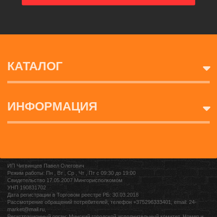
КАТАЛОГ
ИНФОРМАЦИЯ
ИП Чигвинцев Павел Олегович
Режим работы: Пн , Вт , Ср , Чт , Пт c 09:30 до 19:00
Свидетельство 17.05.2007 Мингорисполкомом
УНП 190831702
Дата регистрации в Торговом реестре РБ: 30.03.2018
Рассмотрение обращений потребителей, телефон +375296333401, email: 24-
market@mail.ru,
Регистрационный орган: Минский городской исполнительный комитет, Номер и