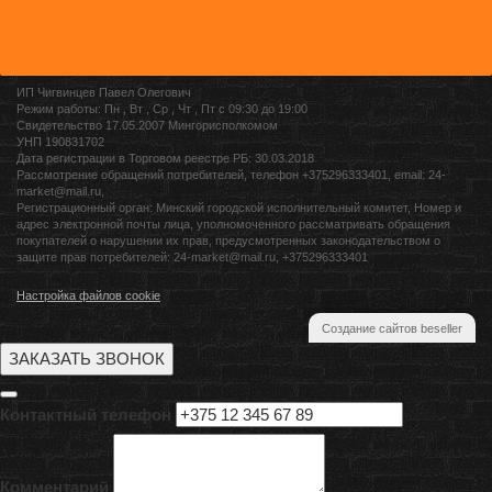
ИП Чигвинцев Павел Олегович
Режим работы: Пн , Вт , Ср , Чт , Пт c 09:30 до 19:00
Свидетельство 17.05.2007 Мингорисполкомом
УНП 190831702
Дата регистрации в Торговом реестре РБ: 30.03.2018
Рассмотрение обращений потребителей, телефон +375296333401, email: 24-
market@mail.ru,
Регистрационный орган: Минский городской исполнительный комитет, Номер и
адрес электронной почты лица, уполномоченного рассматривать обращения
покупателей о нарушении их прав, предусмотренных законодательством о
защите прав потребителей: 24-market@mail.ru, +375296333401
Настройка файлов cookie
Создание сайтов beseller
ЗАКАЗАТЬ ЗВОНОК
Контактный телефон
Комментарий