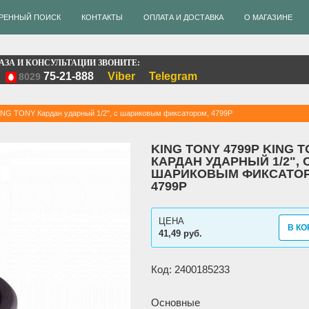
РЕННЫЙ ПОИСК
КОНТАКТЫ
ОПЛАТА И ДОСТАВКА
О МАГАЗИНЕ
АЗА И КОНСУЛЬТАЦИИ ЗВОНИТЕ:
75-21-888
Viber
Telegram
8029
NG TONY Кардан ударный 1/2", с шариковым фиксатором, 4799P
KING TONY 4799P KING 
КАРДАН УДАРНЫЙ 1/2", 
ШАРИКОВЫМ ФИКСАТОР
4799P
ЦЕНА
В КО
41,49 руб.
Код: 2400185233
Основные