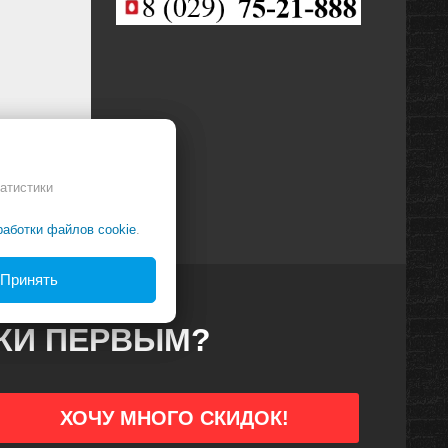
атистики
работки файлов cookie
.
Принять
ДКИ ПЕРВЫМ?