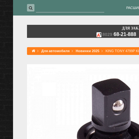
РАСШИ
ДЛЯ ЗАК
68-21-888
8029
Для автомобиля
Новинки 2025
KING TONY 4799P KI