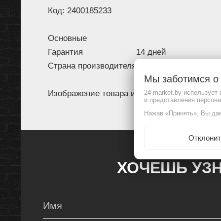
Код: 2400185233
Основные
Гарантия
14 дней
Страна производителя
Тайвань
Мы заботимся 
Изображение товара и комплектация могут 
24-market.by использует
и представления персон
Нажав «Принять», Вы дае
Отклонит
ХОЧЕШЬ УЗН