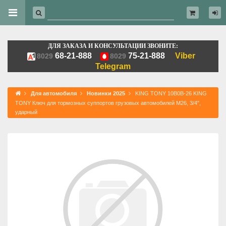
ДЛЯ ЗАКАЗА И КОНСУЛЬТАЦИИ ЗВОНИТЕ:
68-21-888
75-21-888
Viber
8029
8029
Telegram
Для автомобиля
Новинки 2025
KING TONY 10B0B-26 KING
TONY Ключ для тормозных суппортов грузовых автомобилей M26, 3/4",
ударный