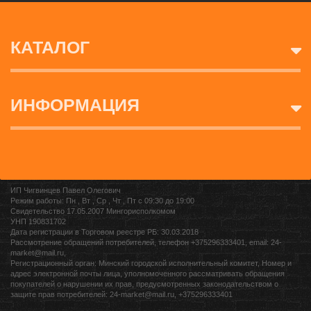
КАТАЛОГ
ИНФОРМАЦИЯ
ИП Чигвинцев Павел Олегович
Режим работы: Пн , Вт , Ср , Чт , Пт c 09:30 до 19:00
Свидетельство 17.05.2007 Мингорисполкомом
УНП 190831702
Дата регистрации в Торговом реестре РБ: 30.03.2018
Рассмотрение обращений потребителей, телефон +375296333401, email: 24-
market@mail.ru,
Регистрационный орган: Минский городской исполнительный комитет, Номер и
адрес электронной почты лица, уполномоченного рассматривать обращения
покупателей о нарушении их прав, предусмотренных законодательством о
защите прав потребителей: 24-market@mail.ru, +375296333401