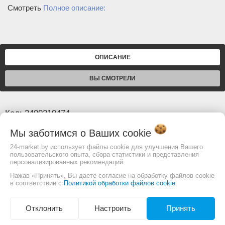
Смотреть
Полное описание:
ОПИСАНИЕ
ВЫ СМОТРЕЛИ
Код: 2400219474
Мы заботимся о Ваших
cookie
Основные
24-market.by использует файлы cookie для улучшения Вашего
пользовательского опыта, сбора статистики и представления
Гарантия
12 месяцев
персонализированных рекомендаций.
Страна производителя
Тайвань
Нажав «Принять», Вы даете согласие на обработку файлов cookie
в соответствии с
Политикой обработки файлов cookie
.
Изображение товара и комплектация могут
Отклонить
Настроить
Принять
отличаться. Смотреть
Полное описание: