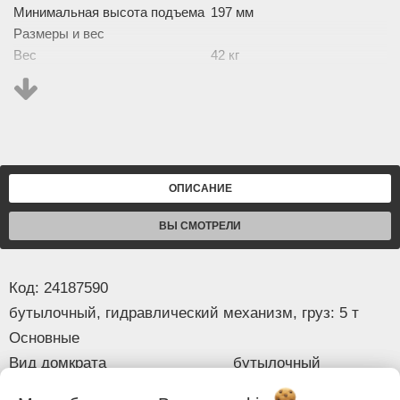
Минимальная высота подъема
197 мм
Размеры и вес
Вес
42 кг
Комплектация
Сумка для хранения
Нет
Кейс
Нет
Изображение товара и комплектация могут отличаться.
Смотреть
Полное описание:
ОПИСАНИЕ
ВЫ СМОТРЕЛИ
Код: 24187590
бутылочный, гидравлический механизм, груз: 5 т
Основные
Вид домкрата
бутылочный
Механизм
гидравлический