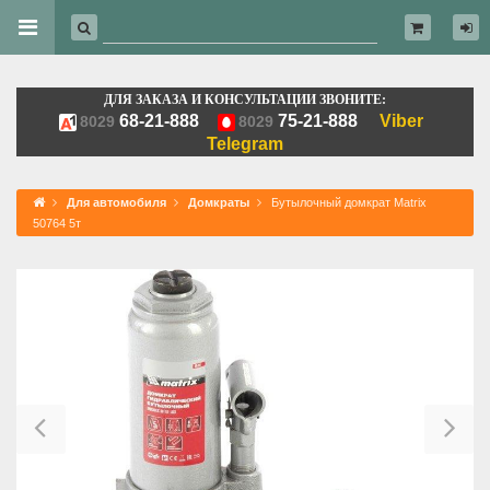
ДЛЯ ЗАКАЗА И КОНСУЛЬТАЦИИ ЗВОНИТЕ:
68-21-888
75-21-888
Viber
8029
8029
Telegram
Для автомобиля
Домкраты
Бутылочный домкрат Matrix
50764 5т
Previous
Ne