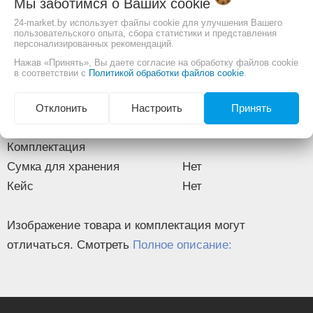
Мы заботимся о Ваших
cookie
Грузоподъемность
5 т
24-market.by использует файлы cookie для улучшения Вашего
Максимальная высота подъема
382 мм
пользовательского опыта, сбора статистики и представления
персонализированных рекомендаций.
Цвет
красный
Нажав «Принять», Вы даете согласие на обработку файлов cookie
Технические характеристики
в соответствии с
Политикой обработки файлов cookie
.
Минимальная высота подъема
197 мм
Размеры и вес
Отклонить
Настроить
Принять
Вес
42 кг
Комплектация
Сумка для хранения
Нет
Кейс
Нет
Изображение товара и комплектация могут
отличаться. Смотреть
Полное описание: