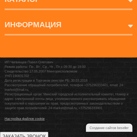
ИНФОРМАЦИЯ
ИП Чигвинцев Павел Олегович
Режим работы: Пн , Вт , Ср , Чт , Пт c 09:30 до 19:00
Свидетельство 17.05.2007 Мингорисполкомом
УНП 190831702
Дата регистрации в Торговом реестре РБ: 30.03.2018
Рассмотрение обращений потребителей, телефон +375296333401, email: 24-
market@mail.ru,
Регистрационный орган: Минский городской исполнительный комитет, Номер и
адрес электронной почты лица, уполномоченного рассматривать обращения
покупателей о нарушении их прав, предусмотренных законодательством о
защите прав потребителей: 24-market@mail.ru, +375296333401
Настройка файлов cookie
Создание сайтов beseller
ЗАКАЗАТЬ ЗВОНОК