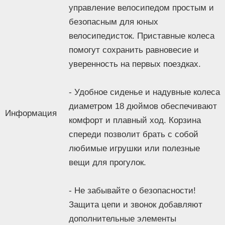
двухколесный велосипед с приставными
управление велосипедом простым и
Тип
колесами
безопасным для юных
Рекомендуемый
100-115 см
велосипедисток. Приставные колеса
рост
помогут сохранить равновесие и
Рекомендуемый
5-7 лет
возраст
уверенность на первых поездках.
Назначение
для девочек
Конструкция
- Удобное сиденье и надувные колеса
Сиденье
обычное (седло)
диаметром 18 дюймов обеспечивают
Ремни
Информация
Нет
комфорт и плавный ход. Корзина
безопасности
спереди позволит брать с собой
Ручка
Нет
Управление
любимые игрушки или полезные
Нет
ручкой
вещи для прогулок.
Страховочный
Нет
обод
- Не забывайте о безопасности!
Козырёк
Нет
Защита цепи и звонок добавляют
Музыкальный
Нет
дополнительные элементы
блок