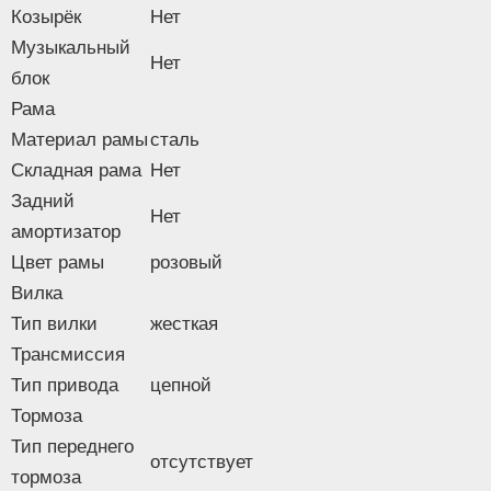
Флажок
Нет
Козырёк
Нет
Подножка
Нет
Музыкальный
Фонарь
Нет
Нет
блок
Насос
Нет
Рама
Материал рамы
Изображение товара и комплектация могут отличаться.
сталь
Смотреть
Полное описание:
Складная рама
Нет
Задний
Нет
амортизатор
Цвет рамы
розовый
Вилка
Тип вилки
жесткая
Трансмиссия
Тип привода
цепной
Тормоза
Тип переднего
отсутствует
тормоза