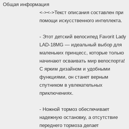
Общая информация
или полезные вещи для прогулок.
<-><->Текст описания составлен при
- Не забывайте о безопасности! Защита
помощи искусственного интеллекта.
цепи и звонок добавляют дополнительные
элементы безопасности и удобства во
- Этот детский велосипед Favorit Lady
время катания.
LAD-18MG — идеальный выбор для
маленьких принцесс, которые только
- Этот велосипед подходит для девочек в
начинают осваивать мир велоспорта!
возрасте от 5 до 7 лет и ростом от 100 до
115 см. Стальная рама и жесткая вилка
С ярким дизайном и удобными
делают его прочным и надежным, а
функциями, он станет верным
багажник и задний щиток добавляют
спутником в увлекательных
функциональности.
приключениях.
- Favorit Lady LAD-18MG — это не просто
- Ножной тормоз обеспечивает
велосипед, а настоящая находка для
активных и любознательных девочек!
надежную остановку, а отсутствие
Описание
переднего тормоза делает