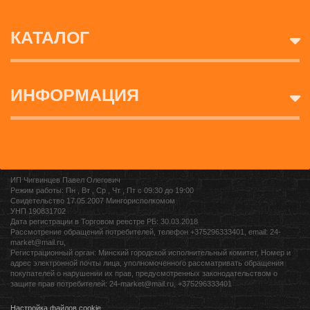
КАТАЛОГ
ИНФОРМАЦИЯ
ИП Чигвинцев Павел Олегович
Режим работы: Пн , Вт , Ср , Чт , Пт c 09:30 до 19:00
Свидетельство 17.05.2007 Мингорисполкомом
УНП 190831702
Дата регистрации в Торговом реестре РБ: 30.03.2018
Рассмотрение обращений потребителей, телефон +375296333401, email: 24-
market@mail.ru,
Регистрационный орган: Минский городской исполнительный комитет, Номер и
адрес электронной почты лица, уполномоченного рассматривать обращения
покупателей о нарушении их прав, предусмотренных законодательством о
защите прав потребителей: 24-market@mail.ru, +375296333401
Настройка файлов cookie