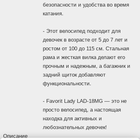
Рама
безопасности и удобства во время
Материал рамы
сталь
катания.
Складная рама
Нет
Задний
Нет
- Этот велосипед подходит для
амортизатор
девочек в возрасте от 5 до 7 лет и
Цвет рамы
розовый
ростом от 100 до 115 см. Стальная
Вилка
Тип вилки
жесткая
рама и жесткая вилка делают его
Трансмиссия
прочным и надежным, а багажник и
Тип привода
цепной
задний щиток добавляют
Тормоза
функциональности.
Тип переднего
отсутствует
тормоза
- Favorit Lady LAD-18MG — это не
Тип заднего
ножной
тормоза
просто велосипед, а настоящая
Колёса
находка для активных и
Диаметр колёс
18 "
любознательных девочек!
Приставные
Описание
Да
колеса