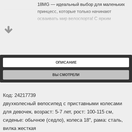
18MG — идеальный выбор для маленьких
принцесс, которые только начинают
осваивать мир велоспорта! С ярким
дизайном и удобными функциями, он
станет верным спутником в увлекательных
приключениях.
- Ножной тормоз обеспечивает надежную
остановку, а отсутствие переднего тормоза
ОПИСАНИЕ
делает управление велосипедом простым и
безопасным для юных велосипедисток.
ВЫ СМОТРЕЛИ
Приставные колеса помогут сохранить
равновесие и уверенность на первых
Код: 24217739
поездках.
двухколесный велосипед с приставными колесами
- Удобное сиденье и надувные колеса
для девочек, возраст: 5-7 лет, рост: 100-115 см,
Информация
диаметром 18 дюймов обеспечивают
сиденье: обычное (седло), колеса 18'', рама: сталь,
комфорт и плавный ход. Корзина спереди
вилка жесткая
позволит брать с собой любимые игрушки