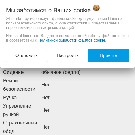
двухколесный велосипед с
Тип колёс
надувные
Тип
Мы заботимся о Ваших
cookie
приставными колесами
Стопор задних
Нет
24-market.by использует файлы cookie для улучшения Вашего
Рекомендуемый
колёс
пользовательского опыта, сбора статистики и представления
100-115 см
персонализированных рекомендаций.
Комплектация
рост
Дождевик
Нет
Нажав «Принять», Вы даете согласие на обработку файлов cookie
Рекомендуемый
в соответствии с
Политикой обработки файлов cookie
.
5-7 лет
Передний
возраст
Да
щиток
Назначение
для девочек
Отклонить
Настроить
Принять
Задний щиток
Да
Конструкция
Защита цепи
Да
Сиденье
Багажник
Да
обычное (седло)
Держатель для
Ремни
Нет
Нет
бутылки
безопасности
Зеркало
Ручка
Нет
Нет
заднего вида
Управление
Звонок или
Нет
Да
ручкой
клаксон
Страховочный
Корзина
Да спереди
Нет
Сумка (рюкзак)
Нет
обод