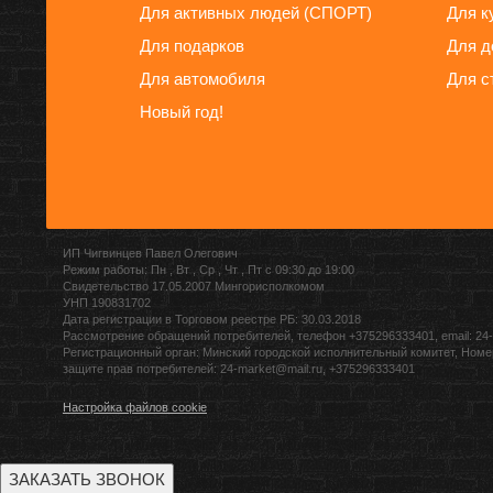
Для активных людей (СПОРТ)
Для к
Для подарков
Для д
Для автомобиля
Для с
Новый год!
ИП Чигвинцев Павел Олегович
Режим работы: Пн , Вт , Ср , Чт , Пт c 09:30 до 19:00
Свидетельство 17.05.2007 Мингорисполкомом
УНП 190831702
Дата регистрации в Торговом реестре РБ: 30.03.2018
Рассмотрение обращений потребителей, телефон +375296333401, email: 24-
Регистрационный орган: Минский городской исполнительный комитет, Номе
защите прав потребителей: 24-market@mail.ru, +375296333401
Настройка файлов cookie
ЗАКАЗАТЬ ЗВОНОК