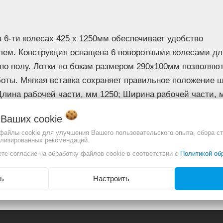
 6-ти колесах 425 х 1250мм обеспечивает удобство
лем. Конструкция оснащена 6 поворотными колесами дл
по полу. Лотки по бокам размером 290х100мм позволяю
боты. Мягкая вставка сохраняет правильное положение 
 Длина рабочей части, мм 1250; Ширина рабочей части, 
о Ваших
cookie
отличаться. Смотреть
Полное описание:
 файлы cookie для улучшения Вашего пользовательского опыта, сбора ст
ализированных рекомендаций.
те согласие на обработку файлов cookie в соответствии с
Политикой об
2400143366
ь
Настроить