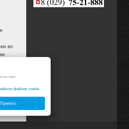
я
т
шеи во
мм
атистики
работки файлов cookie
.
Принять