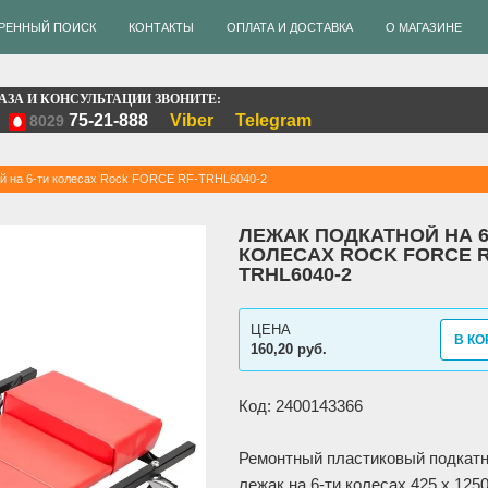
РЕННЫЙ ПОИСК
КОНТАКТЫ
ОПЛАТА И ДОСТАВКА
О МАГАЗИНЕ
АЗА И КОНСУЛЬТАЦИИ ЗВОНИТЕ:
75-21-888
Viber
Telegram
8029
ой на 6-ти колесах Rock FORCE RF-TRHL6040-2
ЛЕЖАК ПОДКАТНОЙ НА 6
КОЛЕСАХ ROCK FORCE R
TRHL6040-2
ЦЕНА
В КО
160,20 руб.
Код: 2400143366
Ремонтный пластиковый подкат
лежак на 6-ти колесах 425 х 125