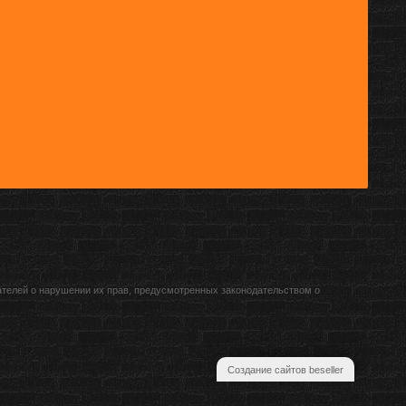
ателей о нарушении их прав, предусмотренных законодательством о
Создание сайтов beseller