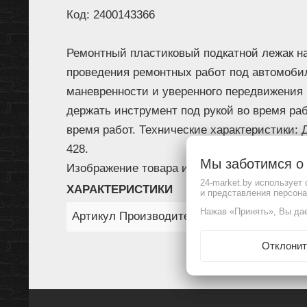
Код: 2400143366
Ремонтный пластиковый подкатной лежак на
проведения ремонтных работ под автомоби
маневренности и уверенного передвижения 
держать инструмент под рукой во время ра
время работ. Технические характеристики:
428.
Мы заботимся 
Изображение товара и комплектация могут 
24-market.by использует
ХАРАКТЕРИСТИКИ
и представления персон
Нажав «Принять», Вы дае
Артикул Производителя
Отклонит