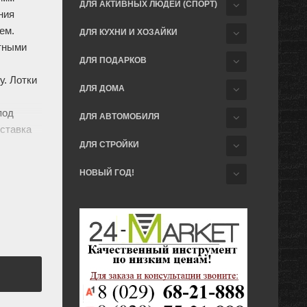
ДЛЯ АКТИВНЫХ ЛЮДЕЙ (СПОРТ)
ния
ем.
ДЛЯ КУХНИ И ХОЗАЙКИ
тными
ДЛЯ ПОДАРКОВ
у. Лотки
ДЛЯ ДОМА
под
ДЛЯ АВТОМОБИЛЯ
вставка
е шеи во
ДЛЯ СТРОЙКИ
НОВЫЙ ГОД!
части,
 мм 428.
ация
ное