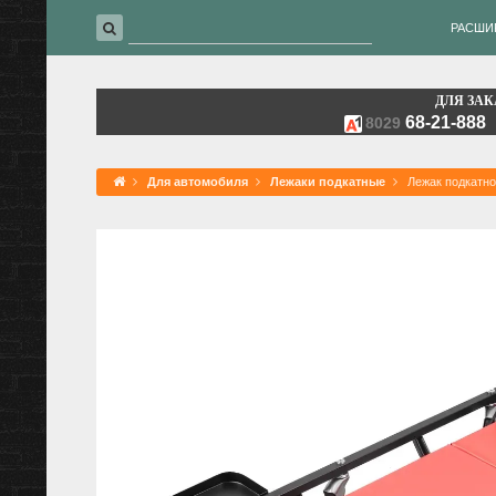
РАСШИ
ДЛЯ ЗАК
68-21-888
8029
Для автомобиля
Лежаки подкатные
Лежак подкатн