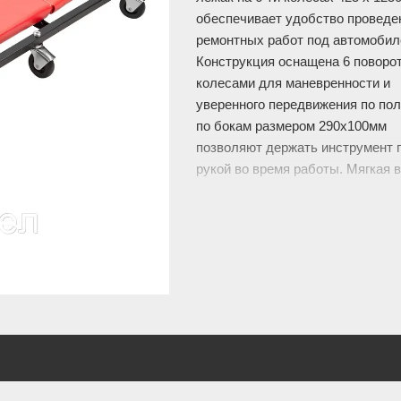
обеспечивает удобство проведе
ремонтных работ под автомобил
Конструкция оснащена 6 поворо
колесами для маневренности и
уверенного передвижения по пол
по бокам размером 290х100мм
позволяют держать инструмент 
рукой во время работы. Мягкая 
сохраняет правильное положени
время работ. Технические
характеристики: Длина рабочей 
мм 1250; Ширина рабочей части,
Изображение товара и комплект
могут отличаться. Смотреть
Пол
описание: