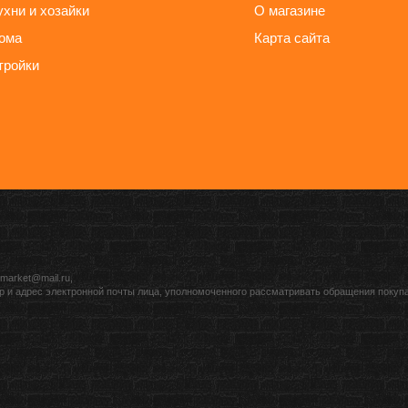
ухни и хозайки
О магазине
ома
Карта сайта
тройки
market@mail.ru,
р и адрес электронной почты лица, уполномоченного рассматривать обращения покуп