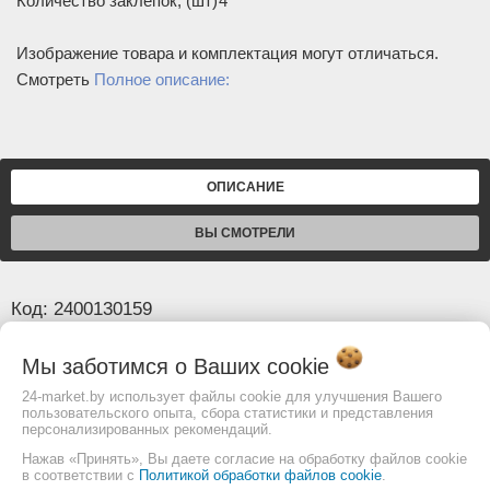
Количество заклепок, (шт)
4
Изображение товара и комплектация могут отличаться.
Смотреть
Полное описание:
ОПИСАНИЕ
ВЫ СМОТРЕЛИ
Код: 2400130159
Мы заботимся о Ваших
cookie
Основные
24-market.by использует файлы cookie для улучшения Вашего
Шаг
3/8
пользовательского опыта, сбора статистики и представления
Ширина паза, (мм/дюйм)
персонализированных рекомендаций.
1.3/.050
Нажав «Принять», Вы даете согласие на обработку файлов cookie
Хвостовик (аналог Oregon)
А041
в соответствии с
Политикой обработки файлов cookie
.