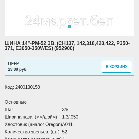
ШИНА 14"-РМ-52 ЗВ. (CH137, 142,318,420,422, P350-
371, E3050-350WES) (952900)
ЦЕНА
В КОРЗИНУ
29,00 руб.
Код: 2400130159
Основные
Шаг
3/8
Ширина паза, (мм/дюйм)
1.3/.050
Хвостовик (аналог Oregon)
А041
Количество звеньев, (шт)
52