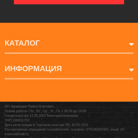
КАТАЛОГ
ИНФОРМАЦИЯ
ИП Чигвинцев Павел Олегович
Режим работы: Пн , Вт , Ср , Чт , Пт c 09:30 до 19:00
Свидетельство 17.05.2007 Мингорисполкомом
УНП 190831702
Дата регистрации в Торговом реестре РБ: 30.03.2018
Рассмотрение обращений потребителей, телефон +375296333401, email: 24-
market@mail.ru,