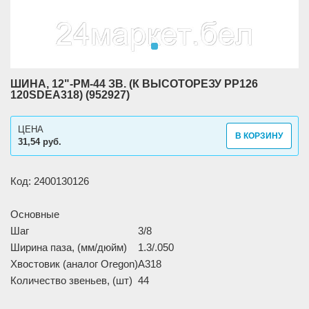
ШИНА, 12"-РМ-44 ЗВ. (К ВЫСОТОРЕЗУ РР126
120SDEA318) (952927)
ЦЕНА
В КОРЗИНУ
31,54 руб.
Код: 2400130126
Основные
Шаг
3/8
Ширина паза, (мм/дюйм)
1.3/.050
Хвостовик (аналог Oregon)
A318
Количество звеньев, (шт)
44