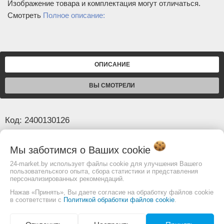
Изображение товара и комплектация могут отличаться.
Смотреть
Полное описание:
ОПИСАНИЕ
ВЫ СМОТРЕЛИ
Код: 2400130126
Основные
Мы заботимся о Ваших
cookie
Шаг
3/8
24-market.by использует файлы cookie для улучшения Вашего
пользовательского опыта, сбора статистики и представления
Ширина паза, (мм/дюйм)
1.3/.050
персонализированных рекомендаций.
Хвостовик (аналог Oregon)
A318
Нажав «Принять», Вы даете согласие на обработку файлов cookie
в соответствии с
Политикой обработки файлов cookie
.
Количество звеньев, (шт)
44