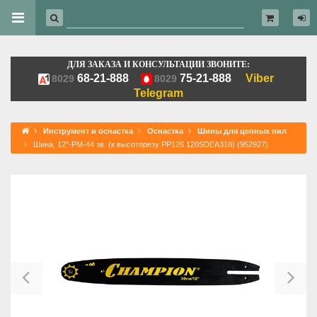
ДЛЯ ЗАКАЗА И КОНСУЛЬТАЦИИ ЗВОНИТЕ:
68-21-888
75-21-888
Viber
8029
8029
Telegram
Инструмент и оснастка
Оснастка
Шины для цепных пил
Шина, 12"-РМ-44 зв. (к высоторезу РР126 120SDEA318) (952927)
Previous
Ne