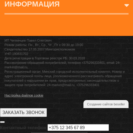
ИНФОРМАЦИЯ
ИП Чигвинцев Павел Олегович
Режим работы: Пн , Вт , Ср , Чт , Пт c 09:30 до 19:00
Свидетельство 17.05.2007 Мингорисполкомом
УНП 190831702
Дата регистрации в Торговом реестре РБ: 30.03.2018
Рассмотрение обращений потребителей, телефон +375296333401, email: 24-
market@mail.ru,
Регистрационный орган: Минский городской исполнительный комитет, Номер и
адрес электронной почты лица, уполномоченного рассматривать обращения
покупателей о нарушении их прав, предусмотренных законодательством о
защите прав потребителей: 24-market@mail.ru, +375296333401
Настройка файлов cookie
Создание сайтов beseller
ЗАКАЗАТЬ ЗВОНОК
Контактный телефон