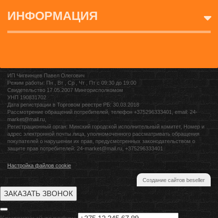
ИНФОРМАЦИЯ
ИП Чигвинцев Павел Олегович
Режим работы: Пн , Вт , Ср , Чт , Пт c 09:30 до 19:00
Свидетельство 17.05.2007 Мингорисполкомом
УНП 190831702
Дата регистрации в Торговом реестре РБ: 30.03.2018
Рассмотрение обращений потребителей, телефон +375296333401, email: 24-
market@mail.ru,
Регистрационный орган: Минский городской исполнительный комитет, Номер и
адрес электронной почты лица, уполномоченного рассматривать обращения
покупателей о нарушении их прав, предусмотренных законодательством о
защите прав потребителей: 24-market@mail.ru, +375296333401
Настройка файлов cookie
Создание сайтов beseller
ЗАКАЗАТЬ ЗВОНОК