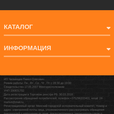
КАТАЛОГ
ИНФОРМАЦИЯ
ИП Чигвинцев Павел Олегович
Режим работы: Пн , Вт , Ср , Чт , Пт c 09:30 до 19:00
Свидетельство 17.05.2007 Мингорисполкомом
УНП 190831702
Дата регистрации в Торговом реестре РБ: 30.03.2018
Рассмотрение обращений потребителей, телефон +375296333401, email: 24-
market@mail.ru,
Регистрационный орган: Минский городской исполнительный комитет, Номер и
адрес электронной почты лица, уполномоченного рассматривать обращения
покупателей о нарушении их прав, предусмотренных законодательством о