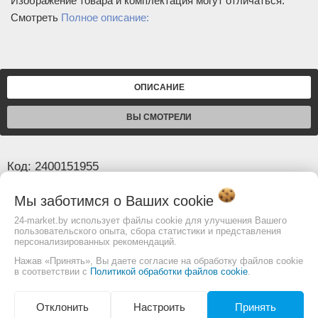
Изображение товара и комплектация могут отличаться.
Смотреть
Полное описание:
ОПИСАНИЕ
ВЫ СМОТРЕЛИ
Код: 2400151955
Мы заботимся о Ваших
cookie
Основные
24-market.by использует файлы cookie для улучшения Вашего
Количество (шт)
66
пользовательского опыта, сбора статистики и представления
персонализированных рекомендаций.
Шаг цепи (дюйм)
3/8
Нажав «Принять», Вы даете согласие на обработку файлов cookie
Ширина паза шины (мм)
1,6
в соответствии с
Политикой обработки файлов cookie
.
Изображение товара и комплектация могут
Отклонить
Настроить
Принять