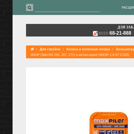
РАСШИ
ДЛЯ ЗАК
68-21-888
8029
Для стройки
Колеса и колесные опоры
Большегру
MXSP (Stihl MS 260, 267, 271) в метал.короб (MXSP-1,6-67-0,325)