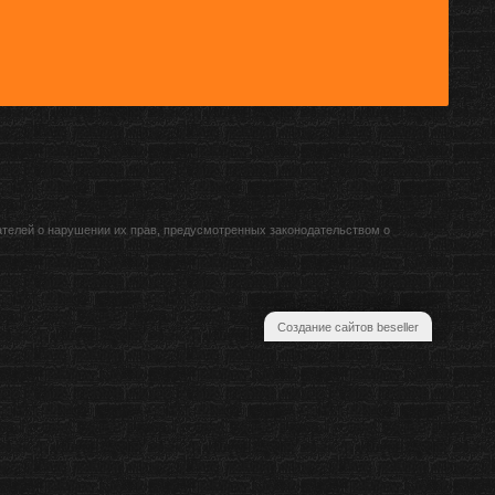
ателей о нарушении их прав, предусмотренных законодательством о
Создание сайтов beseller