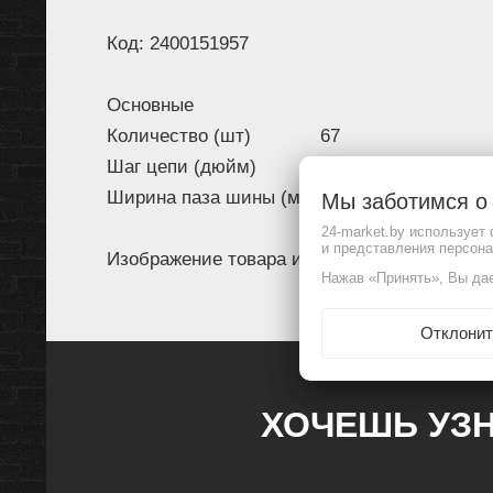
Код: 2400151957
Основные
Количество (шт)
67
Шаг цепи (дюйм)
0,325
Ширина паза шины (мм)
1,6
Мы заботимся 
24-market.by использует
и представления персон
Изображение товара и комплектация могут 
Нажав «Принять», Вы дае
Отклонит
ХОЧЕШЬ УЗН