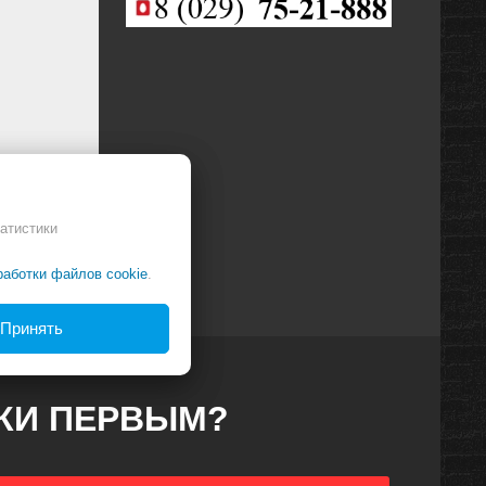
атистики
работки файлов cookie
.
Принять
ДКИ ПЕРВЫМ?