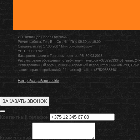
ИП Чигвинцев Павел Олегович
Режим работы: Пн , Вт , Ср , Чт , Пт c 09:30 до 19:00
Свидетельство 17.05.2007 Мингорисполкомом
УНП 190831702
Дата регистрации в Торговом реестре РБ: 30.03.2018
Рассмотрение обращений потребителей, телефон +375296333401, email: 24-
Регистрационный орган: Минский городской исполнительный комитет, Номе
защите прав потребителей: 24-market@mail.ru, +375296333401
Настройка файлов cookie
ЗАКАЗАТЬ ЗВОНОК
Контактный телефон
Комментарий