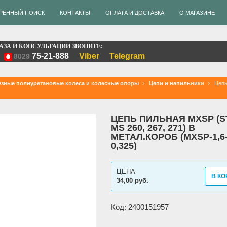
РЕННЫЙ ПОИСК
КОНТАКТЫ
ОПЛАТА И ДОСТАВКА
О МАГАЗИНЕ
АЗА И КОНСУЛЬТАЦИИ ЗВОНИТЕ:
75-21-888
Viber
Telegram
8029
зные полиуретановые колеса и колесные опоры
Цепи и напильники
Цепь
ЦЕПЬ ПИЛЬНАЯ MXSP (S
MS 260, 267, 271) В
МЕТАЛ.КОРОБ (MXSP-1,6-
0,325)
ЦЕНА
В КО
34,00 руб.
Код: 2400151957