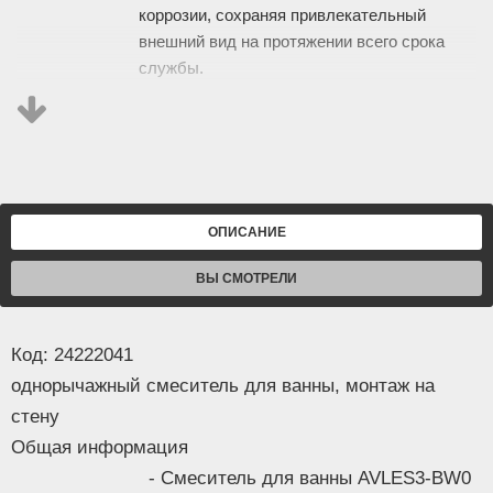
коррозии, сохраняя привлекательный
внешний вид на протяжении всего срока
службы.
- Установка смесителя на стену помогает
сэкономить пространство и обеспечивает
удобство в использовании. Тип крепления
— S-образный эксцентрик, что
обеспечивает надежную фиксацию и
ОПИСАНИЕ
Информация
стабильность конструкции. Короткий
монолитный излив делает его практичным и
ВЫ СМОТРЕЛИ
удобным в повседневном использовании.
Код: 24222041
- Запорный механизм с трехступенчатым
однорычажный смеситель для ванны, монтаж на
ECO-картриджем D35 обеспечивает
плавное и точное регулирование напора
стену
воды. Углы поворота рукояток
Общая информация
(вертикальный — 25°, горизонтальный —
- Смеситель для ванны AVLES3-BW0
50°) позволяют легко настроить