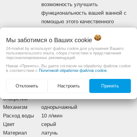
Ограничитель
возможность улучшить
Нет
температуры
функциональность вашей ванной с
Кнопка
помощью этого качественного
Нет
экономии воды
смесителя!
Полка
Нет
Описание
Мы заботимся о Ваших
cookie
Комплектация
Основные
Скрытый
24-market.by использует файлы cookie для улучшения Вашего
Нет
пользовательского опыта, сбора статистики и представления
Тип
механизм
смеситель
персонализированных рекомендаций.
Душевой
Назначение
для ванны
Нажав «Принять», Вы даете согласие на обработку файлов cookie
Да с 1 режимом
гарнитур
в соответствии с
Политикой обработки файлов cookie
.
Монтаж
на стену
Лейка для биде
Нет
Количество
Габариты
Отклонить
Настроить
Принять
монтажных
2
Ширина
195 мм
отверстий
Высота
77 мм
Механизм
Длина (вылет)
однорычажный
175 — 175 мм
излива
Расход воды
10 л/мин
Цвет
серый
Изображение товара и комплектация могут отличаться.
Материал
латунь
Смотреть
Полное описание: