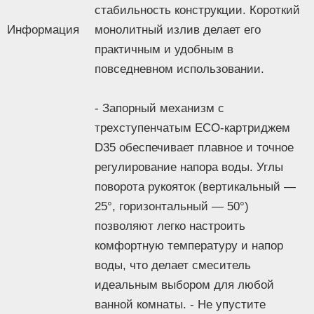
Конструкция
стабильность конструкции. Короткий
Керамический
Информация
Да 35 мм
монолитный излив делает его
картридж
практичным и удобным в
Поворотный
Нет
повседневном использовании.
излив
Выдвижной/
Нет
гибкий излив
- Запорный механизм с
Каскадный
трехступенчатым ECO-картриджем
Нет
излив
D35 обеспечивает плавное и точное
Возвратная
Нет
регулирование напора воды. Углы
пружина
поворота рукояток (вертикальный —
Подключение
посудомоечной/
25°, горизонтальный — 50°)
Нет
стиральной
позволяют легко настроить
машины
комфортную температуру и напор
Обратный
Нет
воды, что делает смеситель
клапан
идеальным выбором для любой
Ограничение
Нет
ванной комнаты. - Не упустите
расхода воды