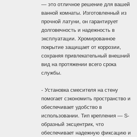
— это отличное решение для вашей
комфортную температуру и напор воды, что
ванной комнаты. Изготовленный из
делает смеситель идеальным выбором для
любой ванной комнаты. - Не упустите
прочной латуни, он гарантирует
возможность улучшить функциональность
долговечность и надежность в
вашей ванной с помощью этого
эксплуатации. Хромированное
качественного смесителя!
покрытие защищает от коррозии,
Описание
сохраняя привлекательный внешний
Основные
вид на протяжении всего срока
Тип
смеситель
Назначение
для ванны
службы.
Монтаж
на стену
Количество
- Установка смесителя на стену
монтажных
2
помогает сэкономить пространство и
отверстий
обеспечивает удобство в
Механизм
однорычажный
использовании. Тип крепления — S-
Расход воды
10 л/мин
Цвет
серый
образный эксцентрик, что
Материал
латунь
обеспечивает надежную фиксацию и