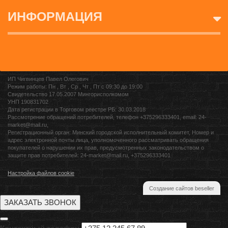
ИНФОРМАЦИЯ
ИП Чигвинцев Павел Олегович
Режим работы: Пн , Вт , Ср , Чт , Пт c 09:30 до 19:00
Свидетельство 17.05.2007 Мингорисполкомом
УНП 190831702
Дата регистрации в Торговом реестре РБ: 30.03.2018
Рассмотрение обращений потребителей, телефон +375296333401, email: 24-
market@mail.ru,
Регистрационный орган: Минский городской исполнительный комитет, Номер и
адрес электронной почты лица, уполномоченного рассматривать обращения
покупателей о нарушении их прав, предусмотренных законодательством о
защите прав потребителей: 24-market@mail.ru, +375296333401
Настройка файлов cookie
Создание сайтов beseller
ЗАКАЗАТЬ ЗВОНОК