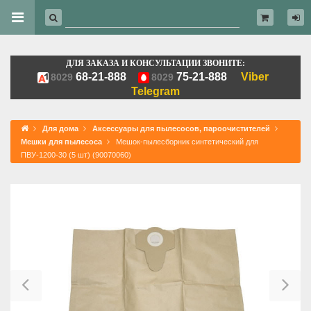
ДЛЯ ЗАКАЗА И КОНСУЛЬТАЦИИ ЗВОНИТЕ:
68-21-888
75-21-888
Viber
8029
8029
Telegram
Для дома
Аксессуары для пылесосов, пароочистителей
Мешки для пылесоса
Мешок-пылесборник синтетический для
ПВУ-1200-30 (5 шт) (90070060)
Previous
Ne